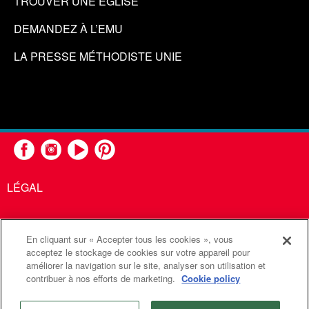
TROUVER UNE ÉGLISE
DEMANDEZ À L’EMU
LA PRESSE MÉTHODISTE UNIE
LÉGAL
En cliquant sur « Accepter tous les cookies », vous
United Methodist Communications est une agence de l'Église
acceptez le stockage de cookies sur votre appareil pour
améliorer la navigation sur le site, analyser son utilisation et
Méthodiste Unie
contribuer à nos efforts de marketing.
Cookie policy
©2026
Communications Méthodistes Unies. Tous droits
réservés