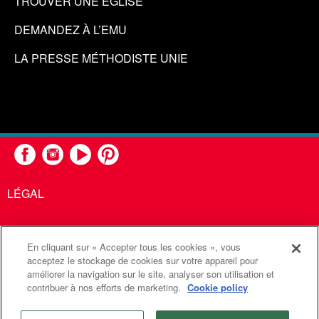
TROUVER UNE ÉGLISE
DEMANDEZ À L’EMU
LA PRESSE MÉTHODISTE UNIE
LÉGAL
En cliquant sur « Accepter tous les cookies », vous
United Methodist Communications est une agence de l'Église
acceptez le stockage de cookies sur votre appareil pour
améliorer la navigation sur le site, analyser son utilisation et
Méthodiste Unie
contribuer à nos efforts de marketing.
Cookie policy
©2026
Communications Méthodistes Unies. Tous droits
réservés