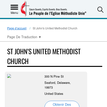
S
Menu
Page d’accueil
St John's United Methodist Church
Page De Traduction
▼
ST JOHN'S UNITED METHODIST
CHURCH
300 N Pine St
Seaford, Delaware,
19973
United States
Obtenir Des