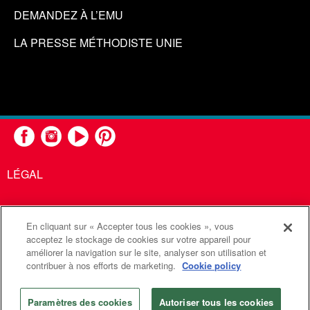
DEMANDEZ À L’EMU
LA PRESSE MÉTHODISTE UNIE
LÉGAL
En cliquant sur « Accepter tous les cookies », vous
United Methodist Communications est une agence de l'Église
acceptez le stockage de cookies sur votre appareil pour
améliorer la navigation sur le site, analyser son utilisation et
Méthodiste Unie
contribuer à nos efforts de marketing.
Cookie policy
©2026
Communications Méthodistes Unies. Tous droits
réservés
Paramètres des cookies
Autoriser tous les cookies