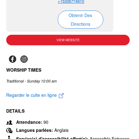
+15306774910
Obtenir Des
Directions
VIEW WEBSITE
WORSHIP TIMES
Traditional - Sunday 10:00 am
Regarder le culte en ligne
DETAILS
Attendance:
90
Langues parlées:
Anglais
Service(s) d'accessibilité offert(s):
Accessible Entrance,