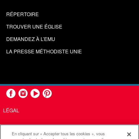
RÉPERTOIRE
TROUVER UNE ÉGLISE
DEMANDEZ À L’EMU
LA PRESSE MÉTHODISTE UNIE
LÉGAL
En cliquant sur « Accepter tous les cookies », vous
United Methodist Communications est une agence de l'Église