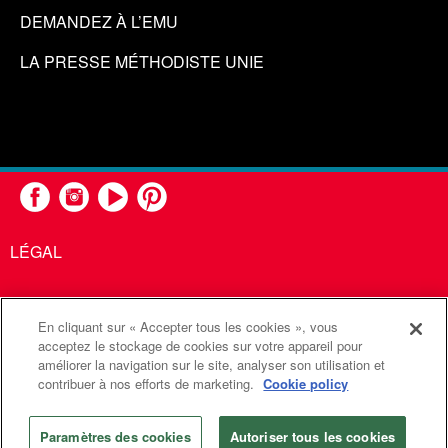
DEMANDEZ À L’EMU
LA PRESSE MÉTHODISTE UNIE
LÉGAL
En cliquant sur « Accepter tous les cookies », vous
United Methodist Communications est une agence de l'Église
acceptez le stockage de cookies sur votre appareil pour
améliorer la navigation sur le site, analyser son utilisation et
Méthodiste Unie
contribuer à nos efforts de marketing.
Cookie policy
©2026
Communications Méthodistes Unies. Tous droits
réservés
Paramètres des cookies
Autoriser tous les cookies