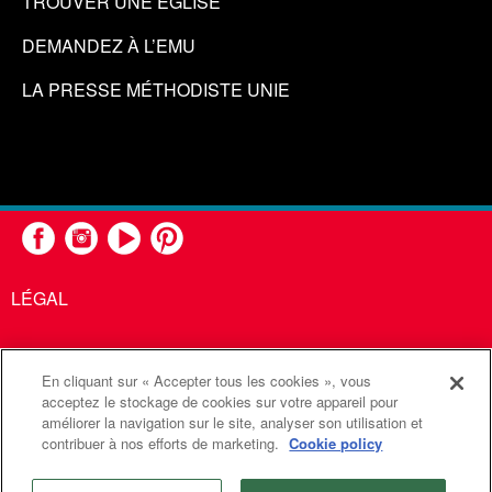
TROUVER UNE ÉGLISE
DEMANDEZ À L’EMU
LA PRESSE MÉTHODISTE UNIE
LÉGAL
En cliquant sur « Accepter tous les cookies », vous
United Methodist Communications est une agence de l'Église
acceptez le stockage de cookies sur votre appareil pour
améliorer la navigation sur le site, analyser son utilisation et
Méthodiste Unie
contribuer à nos efforts de marketing.
Cookie policy
©2026
Communications Méthodistes Unies. Tous droits
réservés