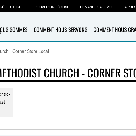
RÉPERTOIRE
TROUVER UNE ÉGLISE
DEMANDEZ À L’EMU
LA PRE
NOUS SOMMES
COMMENT NOUS SERVONS
COMMENT NOUS GR
rch - Corner Store Local
ETHODIST CHURCH - CORNER ST
entre-
ast