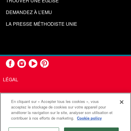
TROUVER UNE ÉGLISE
DEMANDEZ À L’EMU
LA PRESSE MÉTHODISTE UNIE
LÉGAL
En cliquant sur « Accepter tous les cookies », vous
United Methodist Communications est une agence de l'Église
acceptez le stockage de cookies sur votre appareil pour
améliorer la navigation sur le site, analyser son utilisation et
Méthodiste Unie
contribuer à nos efforts de marketing.
Cookie policy
©2026
Communications Méthodistes Unies. Tous droits
réservés