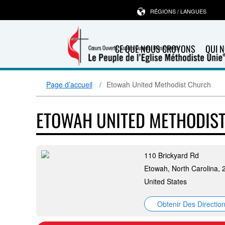
RÉGIONS / LANGUES
CE QUE NOUS CROYONS
QUI 
Page d’accueil
Etowah United Methodist Church
ETOWAH UNITED METHODIS
110 Brickyard Rd
Etowah, North Carolina,
United States
Obtenir Des Directio