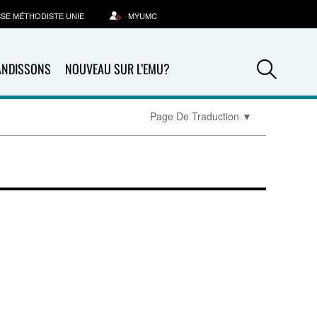
SSE MÉTHODISTE UNIE
MYUMC
Sea
ANDISSONS
NOUVEAU SUR L’EMU?
Page De Traduction
▼