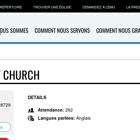
RÉPERTOIRE
TROUVER UNE ÉGLISE
DEMANDEZ À L’EMU
LA PRE
NOUS SOMMES
COMMENT NOUS SERVONS
COMMENT NOUS GR
T CHURCH
DETAILS
 28729
Attendance:
262
Langues parlées:
Anglais
ns