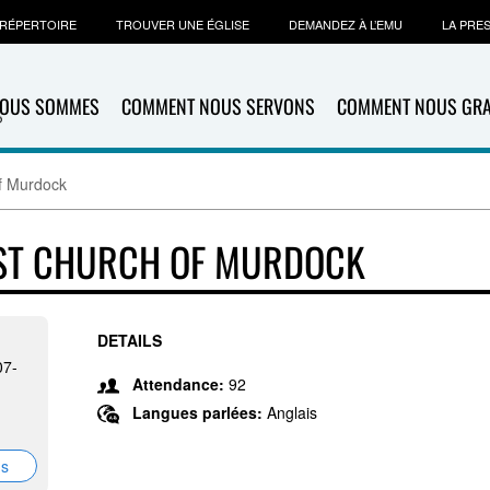
RÉPERTOIRE
TROUVER UNE ÉGLISE
DEMANDEZ À L’EMU
LA PRE
NOUS SOMMES
COMMENT NOUS SERVONS
COMMENT NOUS GR
f Murdock
IST CHURCH OF MURDOCK
DETAILS
07-
Attendance:
92
Langues parlées:
Anglais
ns