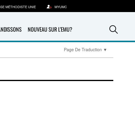
SSE MÉTHODISTE UNIE
MYUMC
Sea
ANDISSONS
NOUVEAU SUR L’EMU?
Page De Traduction
▼