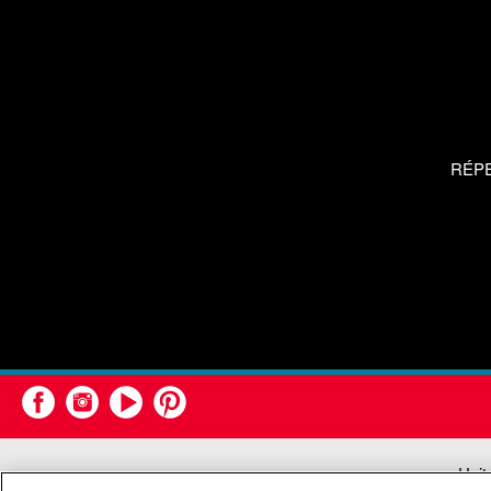
RÉP
Unit