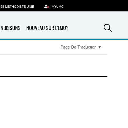
SSE MÉTHODISTE UNIE
MYUMC
Sea
ANDISSONS
NOUVEAU SUR L’EMU?
Page De Traduction
▼