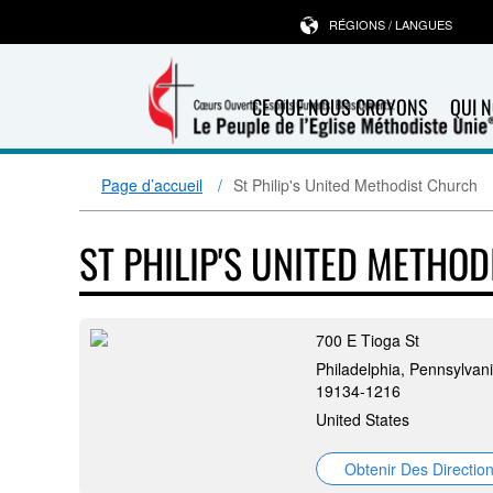
RÉGIONS / LANGUES
CE QUE NOUS CROYONS
QUI 
Page d’accueil
St Philip's United Methodist Church
ST PHILIP'S UNITED METHO
700 E Tioga St
Philadelphia, Pennsylvani
19134-1216
United States
Obtenir Des Directio