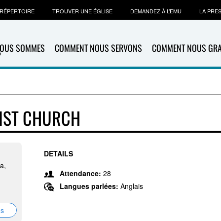
RÉPERTOIRE
TROUVER UNE ÉGLISE
DEMANDEZ À L’EMU
LA PRE
NOUS SOMMES
COMMENT NOUS SERVONS
COMMENT NOUS GR
DIST CHURCH
DETAILS
a,
Attendance:
28
Langues parlées:
Anglais
ns