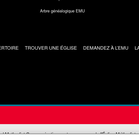
Arbre généalogique EMU
ERTOIRE
TROUVER UNE ÉGLISE
DEMANDEZ À L’EMU
L
ed Methodist Communications est une agence de l'Église Méthodiste