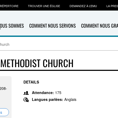
RÉPERTOIRE
TROUVER UNE ÉGLISE
DEMANDEZ À L’EMU
LA PRE
NOUS SOMMES
COMMENT NOUS SERVONS
COMMENT NOUS GR
Church
 METHODIST CHURCH
DETAILS
7208-
Attendance:
175
Langues parlées:
Anglais
ns