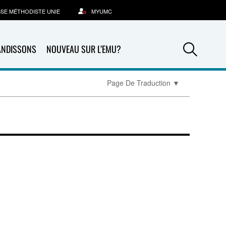
SSE MÉTHODISTE UNIE
MYUMC
Sea
ANDISSONS
NOUVEAU SUR L’EMU?
Page De Traduction
▼