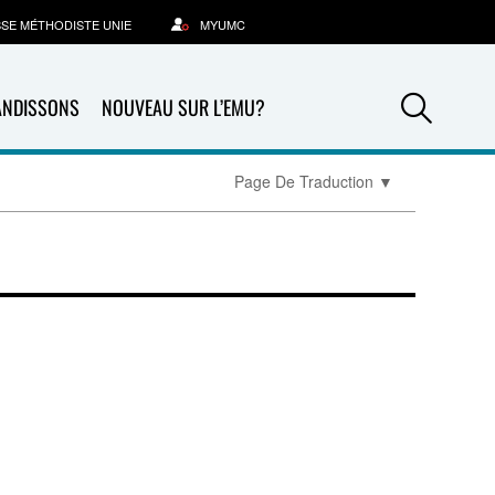
SSE MÉTHODISTE UNIE
MYUMC
Sea
ANDISSONS
NOUVEAU SUR L’EMU?
Page De Traduction
▼