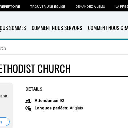
RÉPERTOIRE
TROUVER UNE ÉGLISE
DEMANDEZ À L’EMU
LA PRE
NOUS SOMMES
COMMENT NOUS SERVONS
COMMENT NOUS GR
urch
METHODIST CHURCH
DETAILS
iana,
Attendance:
93
Langues parlées:
Anglais
ns