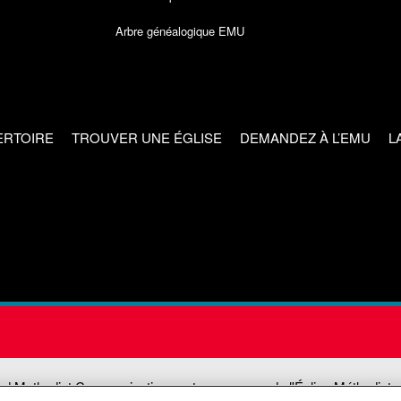
Arbre généalogique EMU
ERTOIRE
TROUVER UNE ÉGLISE
DEMANDEZ À L’EMU
L
ed Methodist Communications est une agence de l'Église Méthodiste