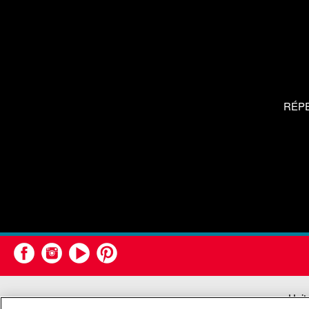
RÉP
Unit