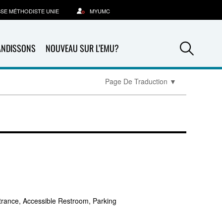
SSE MÉTHODISTE UNIE
MYUMC
Sea
ANDISSONS
NOUVEAU SUR L’EMU?
Page De Traduction
▼
trance, Accessible Restroom, Parking