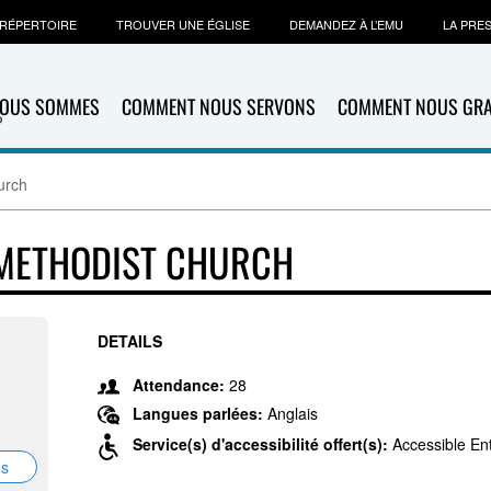
RÉPERTOIRE
TROUVER UNE ÉGLISE
DEMANDEZ À L’EMU
LA PRE
NOUS SOMMES
COMMENT NOUS SERVONS
COMMENT NOUS GR
urch
 METHODIST CHURCH
DETAILS
Attendance:
28
Langues parlées:
Anglais
Service(s) d'accessibilité offert(s):
Accessible En
ns