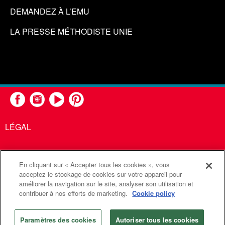
DEMANDEZ À L’EMU
LA PRESSE MÉTHODISTE UNIE
LÉGAL
En cliquant sur « Accepter tous les cookies », vous
United Methodist Communications est une agence de l'Église
acceptez le stockage de cookies sur votre appareil pour
améliorer la navigation sur le site, analyser son utilisation et
Méthodiste Unie
contribuer à nos efforts de marketing.
Cookie policy
©2026
Communications Méthodistes Unies. Tous droits
réservés
Paramètres des cookies
Autoriser tous les cookies