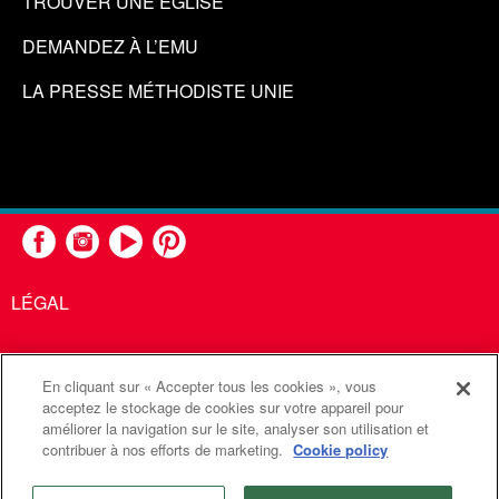
TROUVER UNE ÉGLISE
DEMANDEZ À L’EMU
LA PRESSE MÉTHODISTE UNIE
LÉGAL
En cliquant sur « Accepter tous les cookies », vous
United Methodist Communications est une agence de l'Église
acceptez le stockage de cookies sur votre appareil pour
améliorer la navigation sur le site, analyser son utilisation et
Méthodiste Unie
contribuer à nos efforts de marketing.
Cookie policy
©2026
Communications Méthodistes Unies. Tous droits
réservés