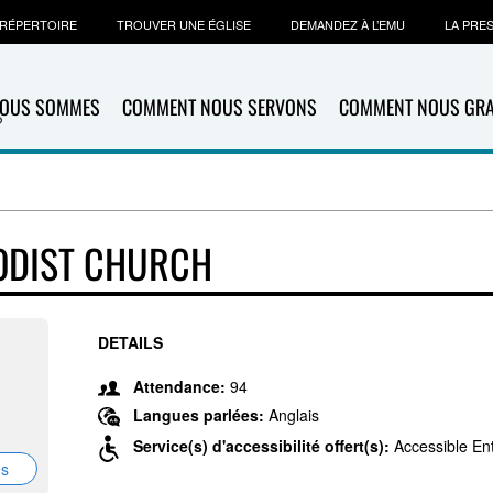
RÉPERTOIRE
TROUVER UNE ÉGLISE
DEMANDEZ À L’EMU
LA PRE
NOUS SOMMES
COMMENT NOUS SERVONS
COMMENT NOUS GR
h
ODIST CHURCH
DETAILS
Attendance:
94
Langues parlées:
Anglais
Service(s) d'accessibilité offert(s):
Accessible En
ns