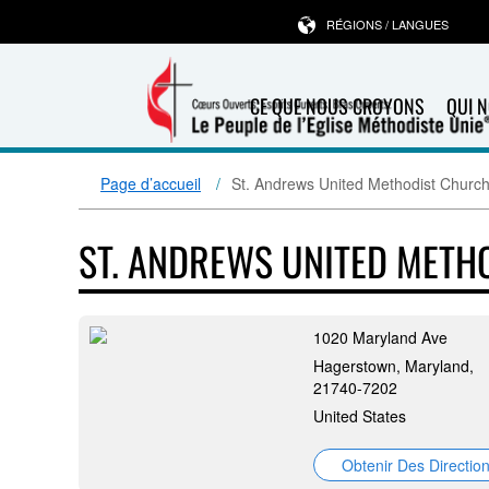
RÉGIONS / LANGUES
CE QUE NOUS CROYONS
QUI 
Page d’accueil
St. Andrews United Methodist Churc
ST. ANDREWS UNITED METH
1020 Maryland Ave
Hagerstown, Maryland,
21740-7202
United States
Obtenir Des Directio