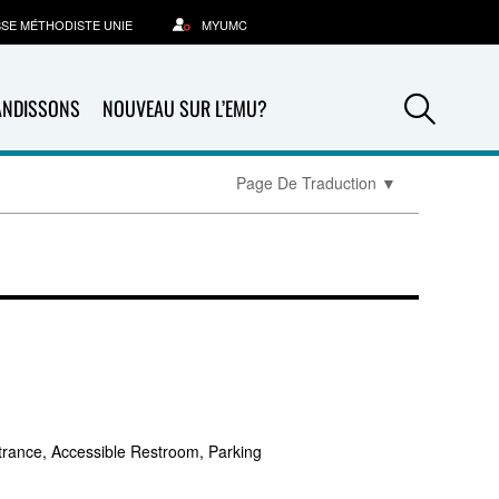
SSE MÉTHODISTE UNIE
MYUMC
Sea
ANDISSONS
NOUVEAU SUR L’EMU?
Page De Traduction
▼
trance, Accessible Restroom, Parking