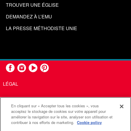
TROUVER UNE ÉGLISE
DEMANDEZ À L’EMU
LA PRESSE MÉTHODISTE UNIE
LÉGAL
En cliquant sur « Accepter tous les cookies », vous
United Methodist Communications est une agence de l'Église
acceptez le stockage de cookies sur votre appareil pour
améliorer la navigation sur le site, analyser son utilisation et
Méthodiste Unie
contribuer à nos efforts de marketing.
Cookie policy
©2026
Communications Méthodistes Unies. Tous droits