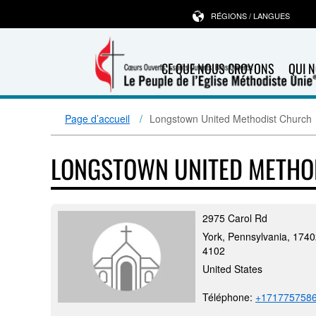
RÉGIONS / LANGUES
CE QUE NOUS CROYONS
QUI 
Page d’accueil
Longstown United Methodist Church
LONGSTOWN UNITED METHO
2975 Carol Rd
York, Pennsylvania, 1740
4102
United States
Téléphone:
+171775758