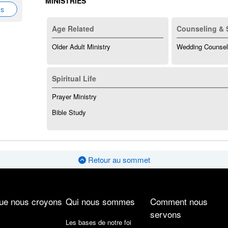
MINISTRIES
ns
Age Related
Counseling & 
Older Adult Ministry
Wedding Counsel
Spiritual Life
Prayer Ministry
Bible Study
Retour au sommet
ue nous croyons
Qui nous sommes
Comment nous
servons
Les bases de notre foi