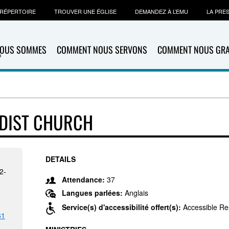
RÉPERTOIRE
TROUVER UNE ÉGLISE
DEMANDEZ À L’EMU
LA PRE
NOUS SOMMES
COMMENT NOUS SERVONS
COMMENT NOUS GR
DIST CHURCH
DETAILS
2-
Attendance:
37
Langues parlées:
Anglais
Service(s) d'accessibilité offert(s):
Accessible R
61