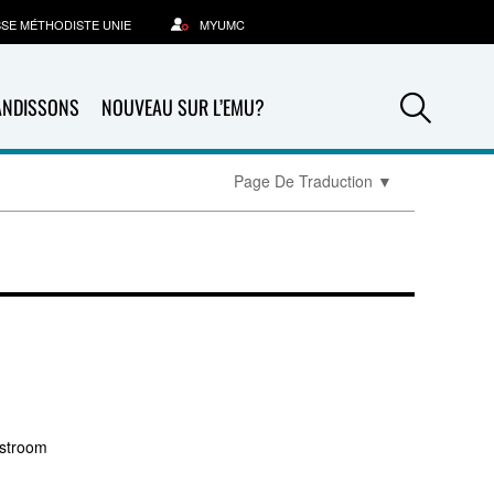
SSE MÉTHODISTE UNIE
MYUMC
Sea
ANDISSONS
NOUVEAU SUR L’EMU?
Page De Traduction
▼
estroom