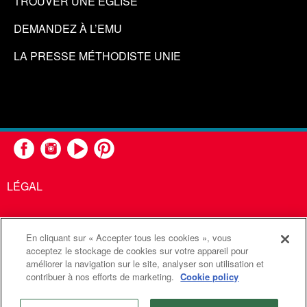
TROUVER UNE ÉGLISE
DEMANDEZ À L’EMU
LA PRESSE MÉTHODISTE UNIE
LÉGAL
En cliquant sur « Accepter tous les cookies », vous
United Methodist Communications est une agence de l'Église
acceptez le stockage de cookies sur votre appareil pour
améliorer la navigation sur le site, analyser son utilisation et
Méthodiste Unie
contribuer à nos efforts de marketing.
Cookie policy
©2026
Communications Méthodistes Unies. Tous droits
réservés