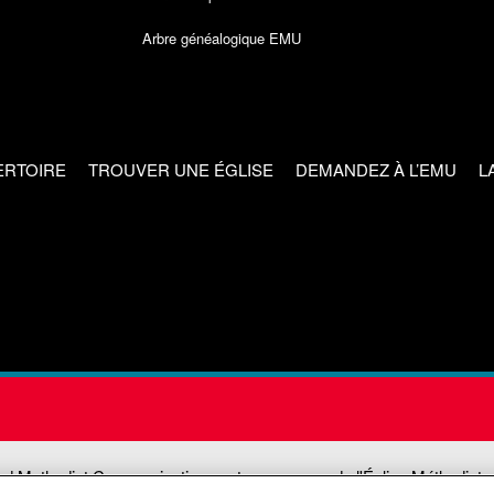
Arbre généalogique EMU
ERTOIRE
TROUVER UNE ÉGLISE
DEMANDEZ À L’EMU
L
ed Methodist Communications est une agence de l'Église Méthodiste