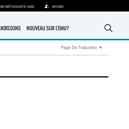
SSE MÉTHODISTE UNIE
MYUMC
Sea
ANDISSONS
NOUVEAU SUR L’EMU?
Page De Traduction
▼