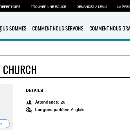
RÉPERTOIRE
TROUVER UNE ÉGLISE
DEMANDEZ À L’EMU
LA PRE
NOUS SOMMES
COMMENT NOUS SERVONS
COMMENT NOUS GR
T CHURCH
DETAILS
Attendance:
26
Langues parlées:
Anglais
ns