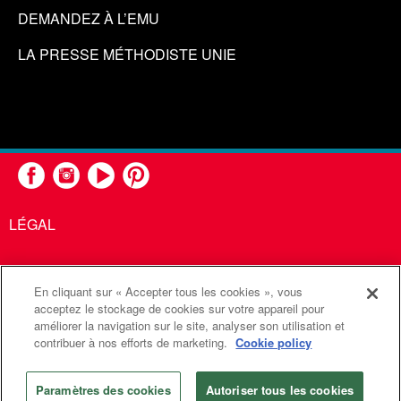
DEMANDEZ À L’EMU
LA PRESSE MÉTHODISTE UNIE
LÉGAL
En cliquant sur « Accepter tous les cookies », vous
United Methodist Communications est une agence de l'Église
acceptez le stockage de cookies sur votre appareil pour
améliorer la navigation sur le site, analyser son utilisation et
Méthodiste Unie
contribuer à nos efforts de marketing.
Cookie policy
©2026
Communications Méthodistes Unies. Tous droits
réservés
Paramètres des cookies
Autoriser tous les cookies