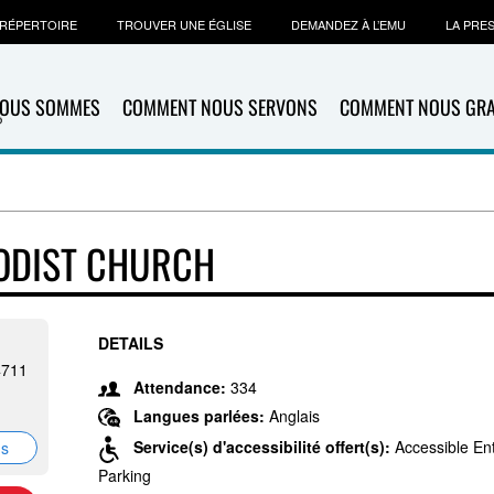
RÉPERTOIRE
TROUVER UNE ÉGLISE
DEMANDEZ À L’EMU
LA PRE
NOUS SOMMES
COMMENT NOUS SERVONS
COMMENT NOUS GR
HODIST CHURCH
DETAILS
4711
Attendance:
334
Langues parlées:
Anglais
Service(s) d'accessibilité offert(s):
Accessible En
ns
Parking