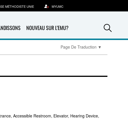
SSE MÉTHODISTE UNIE
MYUMC
Sea
ANDISSONS
NOUVEAU SUR L’EMU?
Page De Traduction
▼
trance, Accessible Restroom, Elevator, Hearing Device,