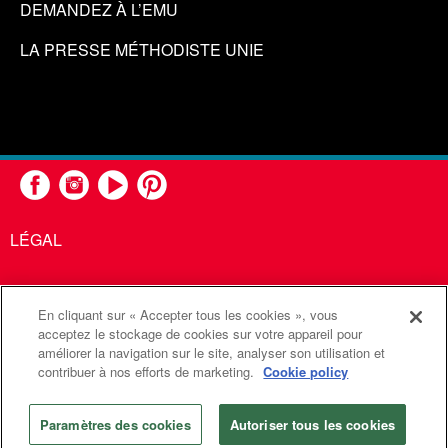
DEMANDEZ À L’EMU
LA PRESSE MÉTHODISTE UNIE
LÉGAL
En cliquant sur « Accepter tous les cookies », vous
United Methodist Communications est une agence de l'Église
acceptez le stockage de cookies sur votre appareil pour
améliorer la navigation sur le site, analyser son utilisation et
Méthodiste Unie
contribuer à nos efforts de marketing.
Cookie policy
©2026
Communications Méthodistes Unies. Tous droits
réservés
Paramètres des cookies
Autoriser tous les cookies