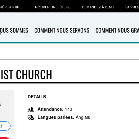
RÉPERTOIRE
TROUVER UNE ÉGLISE
DEMANDEZ À L’EMU
LA PRE
NOUS SOMMES
COMMENT NOUS SERVONS
COMMENT NOUS GR
IST CHURCH
DETAILS
3
Attendance:
143
Langues parlées:
Anglais
ns