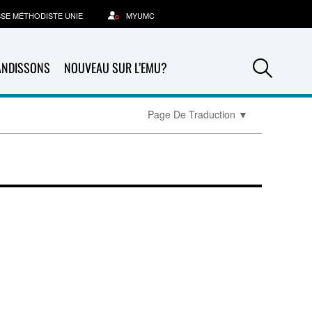
SSE MÉTHODISTE UNIE
MYUMC
Sea
ANDISSONS
NOUVEAU SUR L’EMU?
Page De Traduction
▼