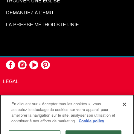
TROUVER UNE ÉGLISE
DEMANDEZ À L’EMU
LA PRESSE MÉTHODISTE UNIE
LÉGAL
En cliquant sur « Accepter tous les cookies », vous
United Methodist Communications est une agence de l'Église
acceptez le stockage de cookies sur votre appareil pour
améliorer la navigation sur le site, analyser son utilisation et
Méthodiste Unie
contribuer à nos efforts de marketing.
Cookie policy
©2026
Communications Méthodistes Unies. Tous droits
réservés