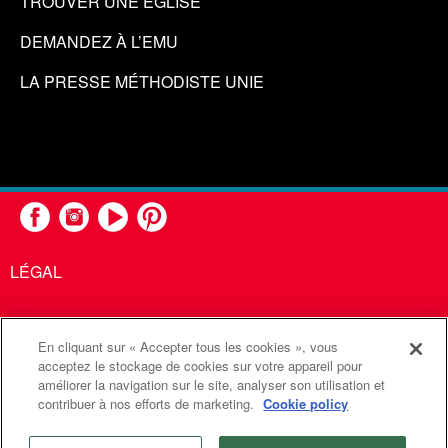
TROUVER UNE ÉGLISE
DEMANDEZ À L’EMU
LA PRESSE MÉTHODISTE UNIE
LÉGAL
En cliquant sur « Accepter tous les cookies », vous
United Methodist Communications est une agence de l'Église
acceptez le stockage de cookies sur votre appareil pour
améliorer la navigation sur le site, analyser son utilisation et
Méthodiste Unie
contribuer à nos efforts de marketing.
Cookie policy
©2026
Communications Méthodistes Unies. Tous droits
réservés