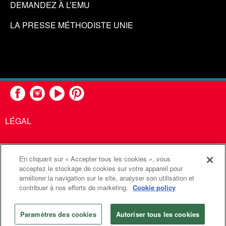
DEMANDEZ À L’EMU
LA PRESSE MÉTHODISTE UNIE
LÉGAL
En cliquant sur « Accepter tous les cookies », vous
United Methodist Communications est une agence de l'Église
acceptez le stockage de cookies sur votre appareil pour
améliorer la navigation sur le site, analyser son utilisation et
Méthodiste Unie
contribuer à nos efforts de marketing.
Cookie policy
©2026
Communications Méthodistes Unies. Tous droits
réservés
Paramètres des cookies
Autoriser tous les cookies