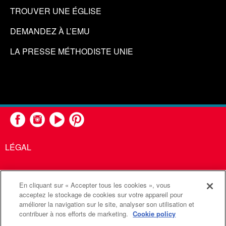
TROUVER UNE ÉGLISE
DEMANDEZ À L’EMU
LA PRESSE MÉTHODISTE UNIE
LÉGAL
En cliquant sur « Accepter tous les cookies », vous
United Methodist Communications est une agence de l'Église
acceptez le stockage de cookies sur votre appareil pour
améliorer la navigation sur le site, analyser son utilisation et
Méthodiste Unie
contribuer à nos efforts de marketing.
Cookie policy
©2026
Communications Méthodistes Unies. Tous droits