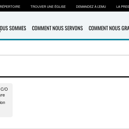
RÉPERTOIRE
TROUVER UNE ÉGLISE
DEMANDEZ À L’EMU
LA PRE
NOUS SOMMES
COMMENT NOUS SERVONS
COMMENT NOUS GR
 C/O
yre
ion