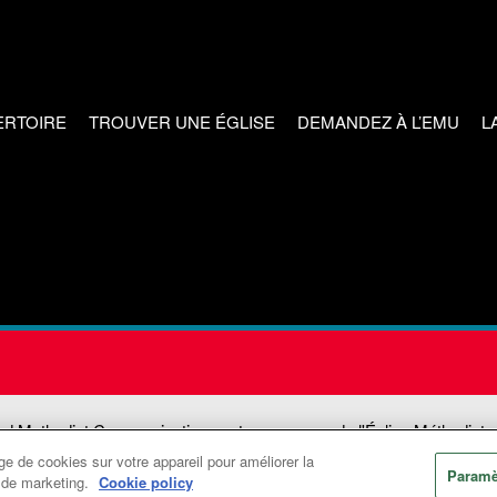
ERTOIRE
TROUVER UNE ÉGLISE
DEMANDEZ À L’EMU
L
ed Methodist Communications est une agence de l'Église Méthodiste
e de cookies sur votre appareil pour améliorer la
©2026
Communications Méthodistes Unies. Tous droits réservés
Paramè
ts de marketing.
Cookie policy