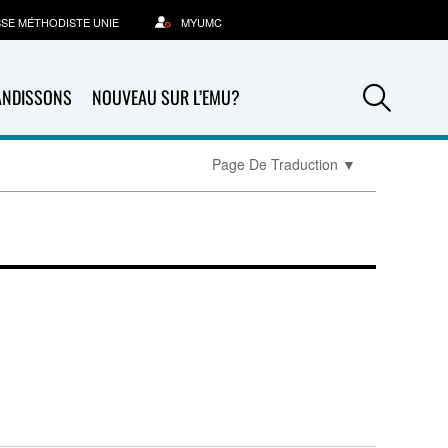
SSE MÉTHODISTE UNIE
MYUMC
Sea
ANDISSONS
NOUVEAU SUR L’EMU?
Page De Traduction
▼