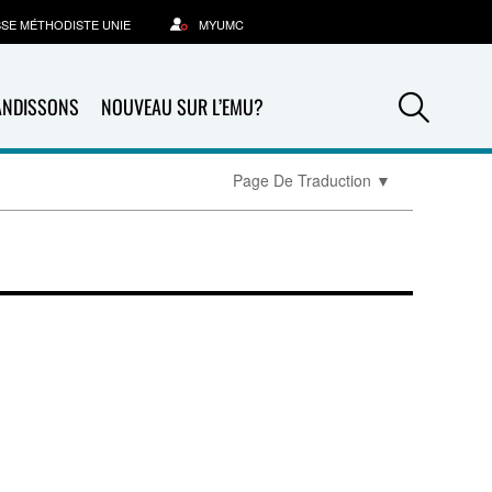
SSE MÉTHODISTE UNIE
MYUMC
Sea
ANDISSONS
NOUVEAU SUR L’EMU?
Page De Traduction
▼