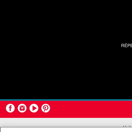
RÉP
Unit