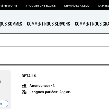
RÉPERTOIRE
TROUVER UNE ÉGLISE
DEMANDEZ À L’EMU
LA PRE
NOUS SOMMES
COMMENT NOUS SERVONS
COMMENT NOUS GR
DETAILS
1-
Attendance:
43
Langues parlées:
Anglais
ns