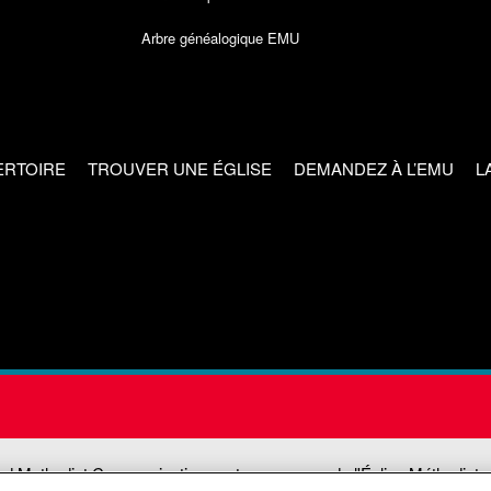
Arbre généalogique EMU
ERTOIRE
TROUVER UNE ÉGLISE
DEMANDEZ À L’EMU
L
ed Methodist Communications est une agence de l'Église Méthodiste