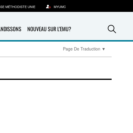
SSE MÉTHODISTE UNIE
MYUMC
Sea
ANDISSONS
NOUVEAU SUR L’EMU?
Page De Traduction
▼