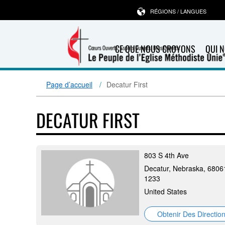
RÉGIONS / LANGUES
CE QUE NOUS CROYONS
QUI 
Page d’accueil
Decatur First
DECATUR FIRST
803 S 4th Ave
Decatur, Nebraska, 6806
1233
United States
Obtenir Des Directio