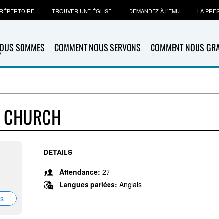
RÉPERTOIRE
TROUVER UNE ÉGLISE
DEMANDEZ À L’EMU
LA PRE
NOUS SOMMES
COMMENT NOUS SERVONS
COMMENT NOUS GR
T CHURCH
DETAILS
Attendance:
27
Langues parlées:
Anglais
ns