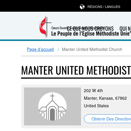
RÉGIONS / LANGUES
CE QUE NOUS CROYONS
QUI 
Page d’accueil
Manter United Methodist Church
MANTER UNITED METHODIS
202 W 4th
Manter, Kansas, 67862
United States
Obtenir Des Directio