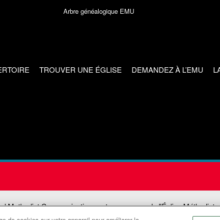
Arbre généalogique EMU
ERTOIRE
TROUVER UNE ÉGLISE
DEMANDEZ À L’EMU
L
ed Methodist Communications est une agence de l'Église Méthodiste
e de cookies sur votre appareil pour améliorer la