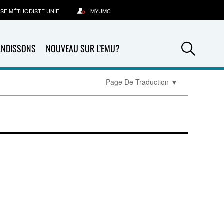
SSE MÉTHODISTE UNIE
MYUMC
Sea
ANDISSONS
NOUVEAU SUR L’EMU?
Page De Traduction
▼