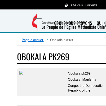
RÉGIONS / LANGUES
CE QUE NOUS CROYONS
QUI 
Page d’accueil
Obokala pk269
OBOKALA PK269
Obokala pk269
Obokala, Maniema
Congo, the Democratic
Republic of the