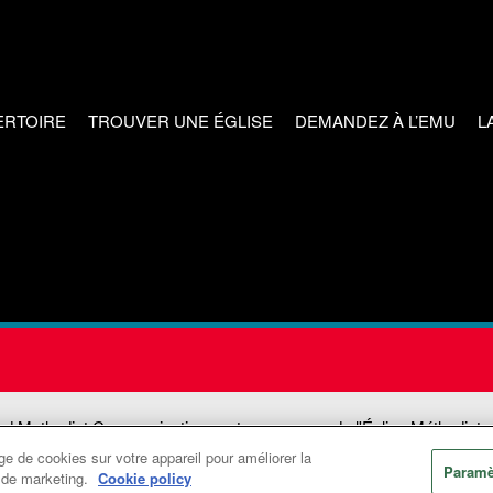
ERTOIRE
TROUVER UNE ÉGLISE
DEMANDEZ À L’EMU
L
ed Methodist Communications est une agence de l'Église Méthodiste
e de cookies sur votre appareil pour améliorer la
©2026
Communications Méthodistes Unies. Tous droits réservés
Paramè
ts de marketing.
Cookie policy