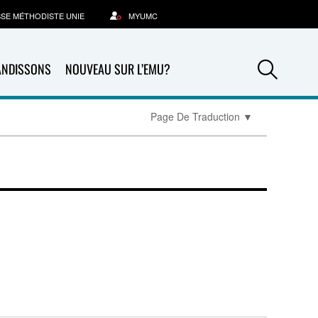
SSE MÉTHODISTE UNIE
MYUMC
Sea
ANDISSONS
NOUVEAU SUR L’EMU?
Page De Traduction
▼