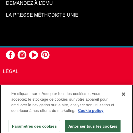
DEMANDEZ À L’EMU
LA PRESSE MÉTHODISTE UNIE
LÉGAL
En cliquant sur « Accepter tous les cookies », vous
United Methodist Communications est une agence de l'Église
acceptez le stockage de cookies sur votre appareil pour
améliorer la navigation sur le site, analyser son utilisation et
Méthodiste Unie
contribuer à nos efforts de marketing.
Cookie policy
©2026
Communications Méthodistes Unies. Tous droits
réservés
Paramètres des cookies
Autoriser tous les cookies