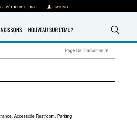
SSE MÉTHODISTE UNIE
MYUMC
Sea
ANDISSONS
NOUVEAU SUR L’EMU?
Page De Traduction
▼
trance, Accessible Restroom, Parking