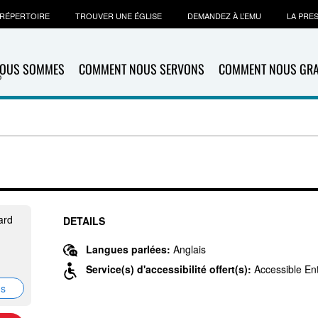
RÉPERTOIRE
TROUVER UNE ÉGLISE
DEMANDEZ À L’EMU
LA PRE
NOUS SOMMES
COMMENT NOUS SERVONS
COMMENT NOUS GR
ard
DETAILS
Langues parlées:
Anglais
Service(s) d'accessibilité offert(s):
Accessible En
ns