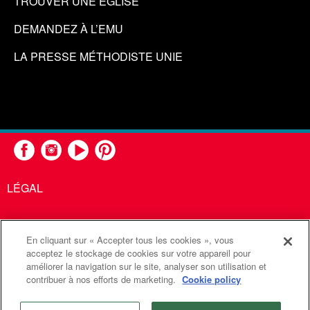
TROUVER UNE ÉGLISE
DEMANDEZ À L’EMU
LA PRESSE MÉTHODISTE UNIE
LÉGAL
En cliquant sur « Accepter tous les cookies », vous
United Methodist Communications est une agence de l'Église
acceptez le stockage de cookies sur votre appareil pour
améliorer la navigation sur le site, analyser son utilisation et
Méthodiste Unie
contribuer à nos efforts de marketing.
Cookie policy
©2026
Communications Méthodistes Unies. Tous droits
réservés