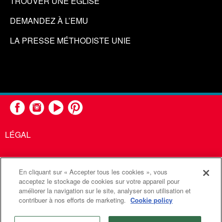
TROUVER UNE ÉGLISE
DEMANDEZ À L’EMU
LA PRESSE MÉTHODISTE UNIE
LÉGAL
En cliquant sur « Accepter tous les cookies », vous
United Methodist Communications est une agence de l'Église
acceptez le stockage de cookies sur votre appareil pour
améliorer la navigation sur le site, analyser son utilisation et
Méthodiste Unie
contribuer à nos efforts de marketing.
Cookie policy
©2026
Communications Méthodistes Unies. Tous droits
réservés