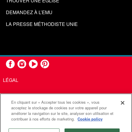
TROUVER UNE ÉGLISE
DEMANDEZ À L’EMU
LA PRESSE MÉTHODISTE UNIE
LÉGAL
En cliquant sur « Accepter tous les cookies », vous
United Methodist Communications est une agence de l'Église
acceptez le stockage de cookies sur votre appareil pour
améliorer la navigation sur le site, analyser son utilisation et
Méthodiste Unie
contribuer à nos efforts de marketing.
Cookie policy
©2026
Communications Méthodistes Unies. Tous droits
réservés