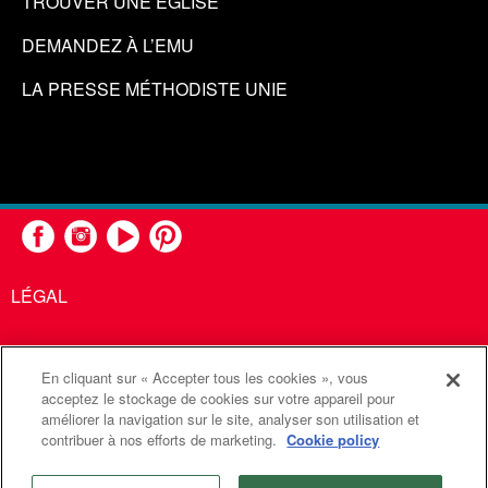
TROUVER UNE ÉGLISE
DEMANDEZ À L’EMU
LA PRESSE MÉTHODISTE UNIE
LÉGAL
En cliquant sur « Accepter tous les cookies », vous
United Methodist Communications est une agence de l'Église
acceptez le stockage de cookies sur votre appareil pour
améliorer la navigation sur le site, analyser son utilisation et
Méthodiste Unie
contribuer à nos efforts de marketing.
Cookie policy
©2026
Communications Méthodistes Unies. Tous droits
réservés