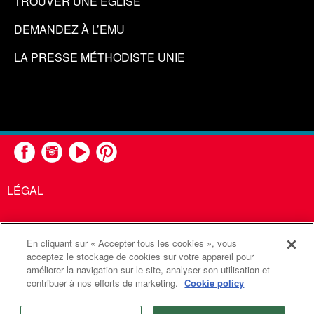
TROUVER UNE ÉGLISE
DEMANDEZ À L’EMU
LA PRESSE MÉTHODISTE UNIE
LÉGAL
En cliquant sur « Accepter tous les cookies », vous
United Methodist Communications est une agence de l'Église
acceptez le stockage de cookies sur votre appareil pour
améliorer la navigation sur le site, analyser son utilisation et
Méthodiste Unie
contribuer à nos efforts de marketing.
Cookie policy
©2026
Communications Méthodistes Unies. Tous droits
réservés