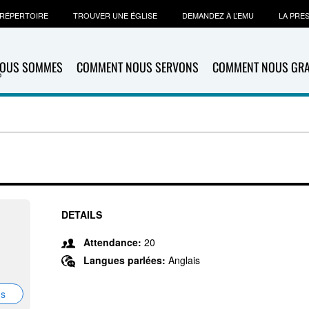
RÉPERTOIRE
TROUVER UNE ÉGLISE
DEMANDEZ À L’EMU
LA PRE
NOUS SOMMES
COMMENT NOUS SERVONS
COMMENT NOUS GR
DETAILS
Attendance:
20
Langues parlées:
Anglais
ns