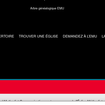
Arbre généalogique EMU
ERTOIRE
TROUVER UNE ÉGLISE
DEMANDEZ À L’EMU
L
ed Methodist Communications est une agence de l'Église Méthodiste