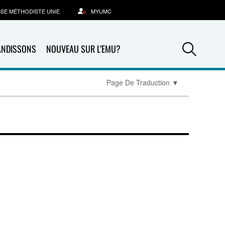
SSE MÉTHODISTE UNIE
MYUMC
Sea
ANDISSONS
NOUVEAU SUR L’EMU?
Page De Traduction
▼