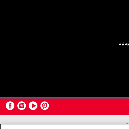
RÉP
Unit