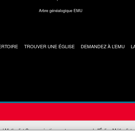
Arbre généalogique EMU
ERTOIRE
TROUVER UNE ÉGLISE
DEMANDEZ À L’EMU
L
ed Methodist Communications est une agence de l'Église Méthodiste