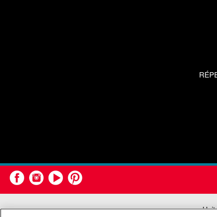
RÉP
Unit