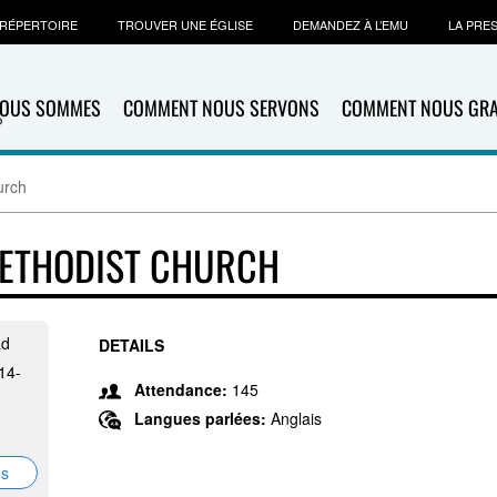
RÉPERTOIRE
TROUVER UNE ÉGLISE
DEMANDEZ À L’EMU
LA PRE
NOUS SOMMES
COMMENT NOUS SERVONS
COMMENT NOUS GR
urch
METHODIST CHURCH
Rd
DETAILS
14-
Attendance:
145
Langues parlées:
Anglais
ns