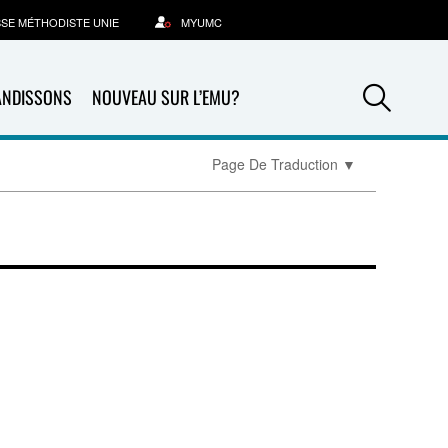
SSE MÉTHODISTE UNIE
MYUMC
Sea
ANDISSONS
NOUVEAU SUR L’EMU?
Page De Traduction
▼