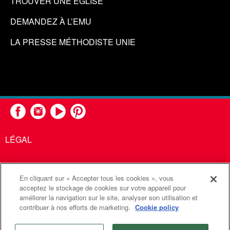
TROUVER UNE ÉGLISE
DEMANDEZ À L’EMU
LA PRESSE MÉTHODISTE UNIE
LÉGAL
En cliquant sur « Accepter tous les cookies », vous
United Methodist Communications est une agence de l'Église
acceptez le stockage de cookies sur votre appareil pour
améliorer la navigation sur le site, analyser son utilisation et
Méthodiste Unie
contribuer à nos efforts de marketing.
Cookie policy
©2026
Communications Méthodistes Unies. Tous droits
réservés