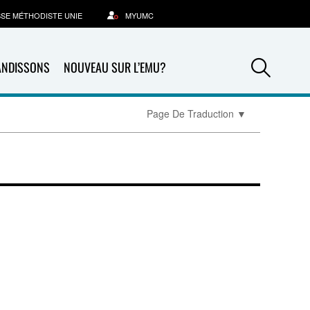
SSE MÉTHODISTE UNIE
MYUMC
Sea
ANDISSONS
NOUVEAU SUR L’EMU?
Page De Traduction
▼