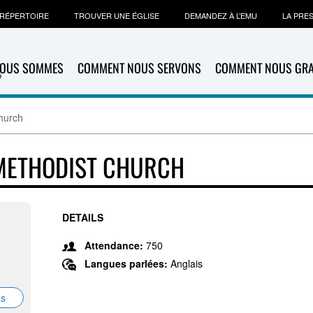
RÉPERTOIRE
TROUVER UNE ÉGLISE
DEMANDEZ À L’EMU
LA PRE
NOUS SOMMES
COMMENT NOUS SERVONS
COMMENT NOUS GR
hurch
 METHODIST CHURCH
DETAILS
Attendance:
750
Langues parlées:
Anglais
ns