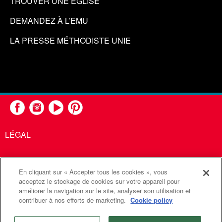
TROUVER UNE ÉGLISE
DEMANDEZ À L’EMU
LA PRESSE MÉTHODISTE UNIE
LÉGAL
En cliquant sur « Accepter tous les cookies », vous
United Methodist Communications est une agence de l'Église
acceptez le stockage de cookies sur votre appareil pour
améliorer la navigation sur le site, analyser son utilisation et
Méthodiste Unie
contribuer à nos efforts de marketing.
Cookie policy
©2026
Communications Méthodistes Unies. Tous droits
réservés