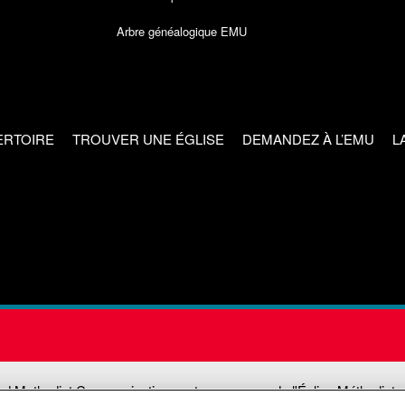
Arbre généalogique EMU
ERTOIRE
TROUVER UNE ÉGLISE
DEMANDEZ À L’EMU
L
ed Methodist Communications est une agence de l'Église Méthodiste