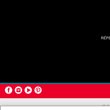
RÉP
Unit