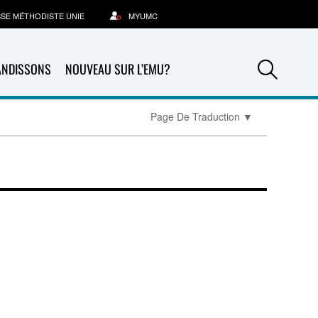
SSE MÉTHODISTE UNIE
MYUMC
Sea
ANDISSONS
NOUVEAU SUR L’EMU?
Page De Traduction
▼