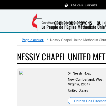
RÉGIONS / LANGUES
CE QUE NOUS CROYONS
QUI 
Page d’accueil
Nessly Chapel United Methodist Chu
NESSLY CHAPEL UNITED ME
54 Nessly Road
New Cumberland, West
Virginia, 26047
United States
Obtenir Des Directio