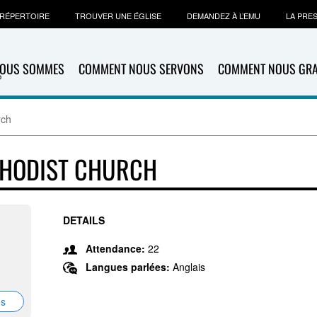
RÉPERTOIRE
TROUVER UNE ÉGLISE
DEMANDEZ À L’EMU
LA PRE
NOUS SOMMES
COMMENT NOUS SERVONS
COMMENT NOUS GR
rch
THODIST CHURCH
DETAILS
Attendance:
22
Langues parlées:
Anglais
ns