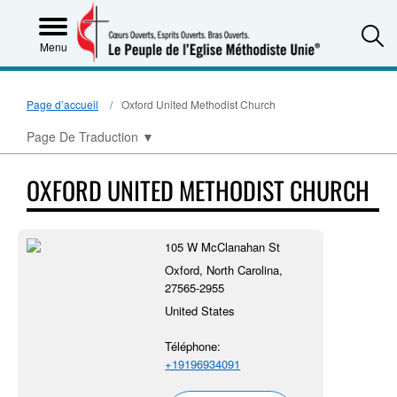
S
Menu
Page d’accueil
Oxford United Methodist Church
Page De Traduction
▼
OXFORD UNITED METHODIST CHURCH
105 W McClanahan St
Oxford, North Carolina,
27565-2955
United States
Téléphone:
+19196934091