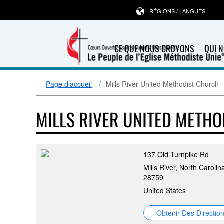
RÉGIONS / LANGUES
CE QUE NOUS CROYONS
QUI 
Page d’accueil
Mills River United Methodist Church
MILLS RIVER UNITED METH
137 Old Turnpike Rd
Mills River, North Carolin
28759
United States
Obtenir Des Directio