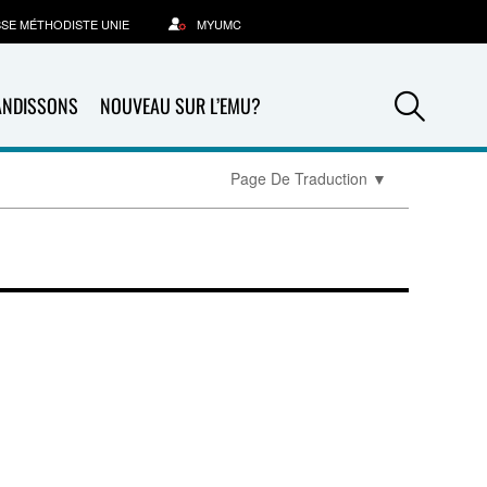
SSE MÉTHODISTE UNIE
MYUMC
Sea
ANDISSONS
NOUVEAU SUR L’EMU?
Page De Traduction
▼