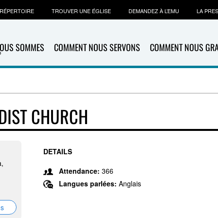
RÉPERTOIRE
TROUVER UNE ÉGLISE
DEMANDEZ À L’EMU
LA PRE
NOUS SOMMES
COMMENT NOUS SERVONS
COMMENT NOUS GR
ODIST CHURCH
DETAILS
a,
Attendance:
366
Langues parlées:
Anglais
ns