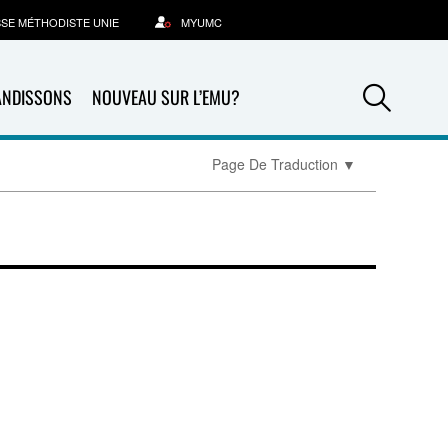
SSE MÉTHODISTE UNIE
MYUMC
Sea
ANDISSONS
NOUVEAU SUR L’EMU?
Page De Traduction
▼