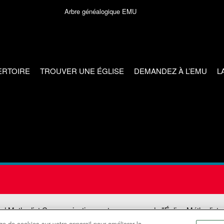
Arbre généalogique EMU
ERTOIRE
TROUVER UNE ÉGLISE
DEMANDEZ À L’EMU
L
ed Methodist Communications est une agence de l'Église Méthodiste
e de cookies sur votre appareil pour améliorer la