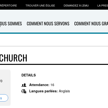
RÉPERTOIRE
TROUVER UNE ÉGLISE
DEMANDEZ À L’EMU
LA PRE
NOUS SOMMES
COMMENT NOUS SERVONS
COMMENT NOUS GR
 CHURCH
DETAILS
70
Attendance:
16
Langues parlées:
Anglais
ns